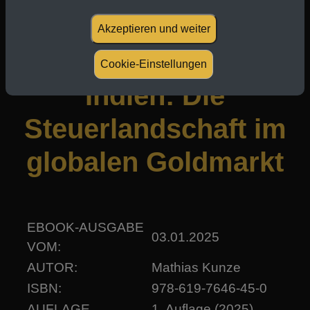
Akzeptieren und weiter
Von Deutschland bis
Cookie-Einstellungen
Indien: Die
Steuerlandschaft im
globalen Goldmarkt
EBOOK-AUSGABE
03.01.2025
VOM:
AUTOR:
Mathias Kunze
ISBN:
978-619-7646-45-0
AUFLAGE
1. Auflage (2025)