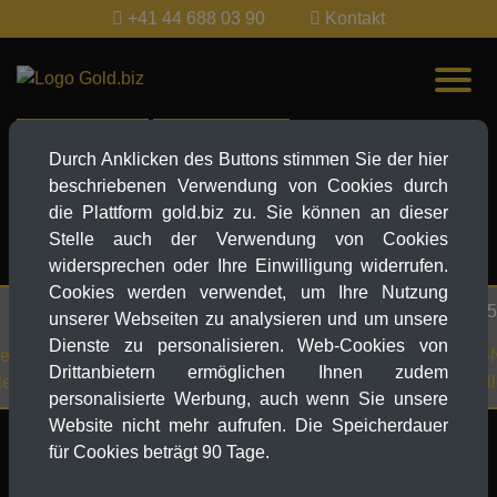
+41 44 688 03 90
Kontakt
Live-Ticker
News-Explorer
Durch Anklicken des Buttons stimmen Sie der hier
beschriebenen Verwendung von Cookies durch
EUR
die Plattform gold.biz zu. Sie können an dieser
EUR
Stelle auch der Verwendung von Cookies
MEHR...
widersprechen oder Ihre Einwilligung widerrufen.
Cookies werden verwendet, um Ihre Nutzung
27.03.2025 2
unserer Webseiten zu analysieren und um unsere
Dienste zu personalisieren. Web-Cookies von
reicht mit 3.087 USD ein
Goldpreis-Ne
Drittanbietern ermöglichen Ihnen zudem
treiben Investoren an
USD – Zölle u
personalisierte Werbung, auch wenn Sie unsere
Website nicht mehr aufrufen. Die Speicherdauer
für Cookies beträgt 90 Tage.