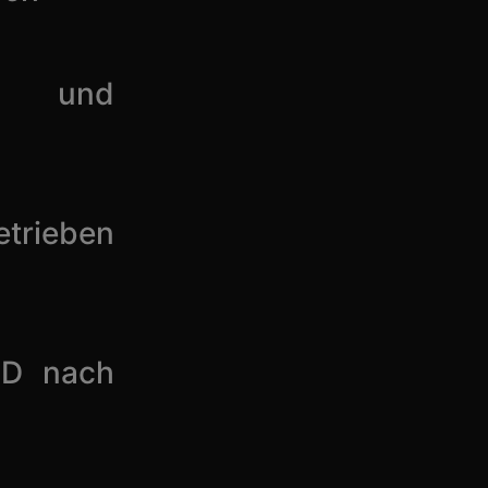
ng und
trieben
SD nach