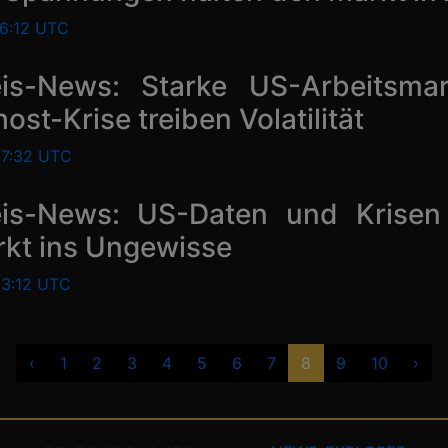
16:12 UTC
eis-News: Starke US-Arbeitsmar
st-Krise treiben Volatilität
17:32 UTC
eis-News: US-Daten und Krisen 
kt ins Ungewisse
13:12 UTC
‹
1
2
3
4
5
6
7
8
9
10
›