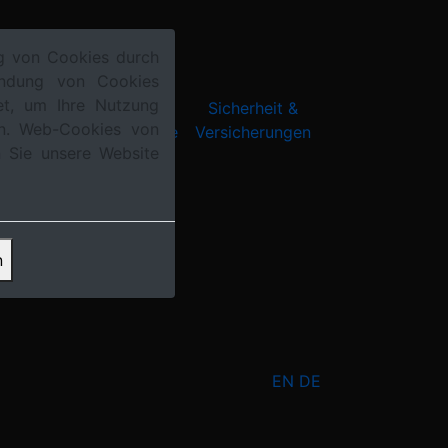
g von Cookies durch
endung von Cookies
et, um Ihre Nutzung
gie &
Produkte &
Sicherheit &
en. Web-Cookies von
tion
Sammlerobjekte
Versicherungen
n Sie unsere Website
n
EN
DE