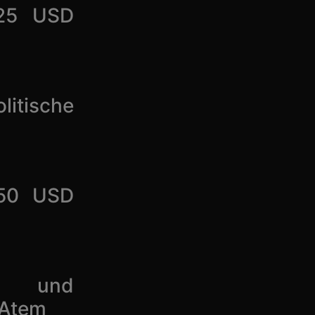
625 USD
itische
650 USD
ten und
 Atem