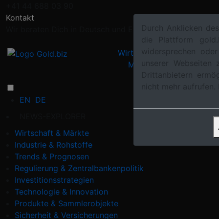
+41 44 688 03 90
Kontakt
Durch Anklicken de
Wir beraten Dich in Deutsch und Englisch
die Plattform gol
widersprechen oder
Wirtschaft &
Industrie &
unserer Webseiten 
Märkte
Rohstoffe
Drittanbietern ermö
nicht mehr aufrufen.
EN
DE
NEWS-EXPLORER
Wirtschaft & Märkte
Industrie & Rohstoffe
Trends & Prognosen
Regulierung & Zentralbankenpolitik
Investitionsstrategien
Technologie & Innovation
Produkte & Sammlerobjekte
Sicherheit & Versicherungen