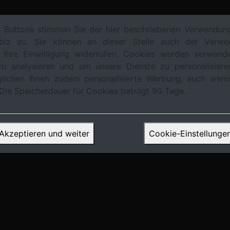
s Buttons stimmen Sie der hier beschriebenen Verwendun
d.biz zu. Sie können an dieser Stelle auch der Verw
 Ihre Einwilligung widerrufen. Cookies werden verwend
Trends &
Regulierung &
Investitions-
Technolo
zu analysieren und um unsere Dienste zu personalisier
Prognosen
Zentralbankenpolitik
strategien
Innova
glichen Ihnen zudem personalisierte Werbung, auch wen
 Die Speicherdauer für Cookies beträgt 90 Tage.
Akzeptieren und weiter
Cookie-Einstellunge