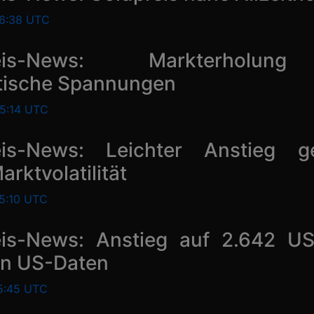
16:38 UTC
reis-News: Markterholu
tische Spannungen
15:14 UTC
eis-News: Leichter Anstieg ge
rktvolatilität
15:10 UTC
eis-News: Anstieg auf 2.642 U
en US-Daten
15:45 UTC