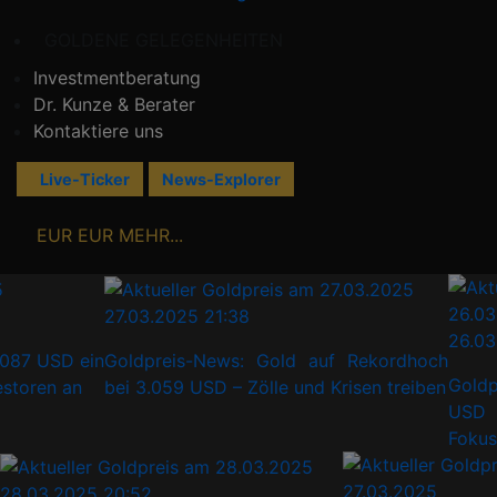
GOLDENE GELEGENHEITEN
Investmentberatung
Dr. Kunze & Berater
Kontaktiere uns
Live-Ticker
News-Explorer
EUR
EUR
MEHR...
27.03.2025 21:38
26.03.2
 USD ein
Goldpreis-News: Gold auf Rekordhoch
Goldpre
en an
bei 3.059 USD – Zölle und Krisen treiben
USD – D
Fokus
28.03.2025 20:52